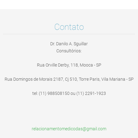
Contato
Dr. Danilo A. Sguillar
Consultórios:
Rua Orville Derby, 118, Mooca - SP
Rua Domingos de Morais 2187, Cj 510, Torre Paris, Vila Mariana - SP
tel: (11) 988508150 ou (11) 2291-1923
relacion
amentome
dicodas@
gmail.co
m