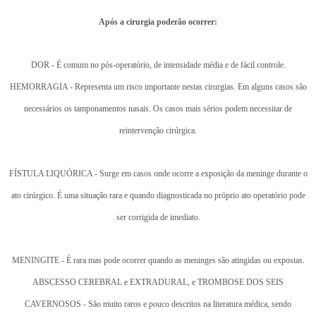
Após a cirurgia poderão ocorrer:
DOR - É comum no pós-operatório, de intensidade média e de fácil controle.
HEMORRAGIA - Representa um risco importante nestas cirurgias. Em alguns casos são
necessários os tamponamentos nasais. Os casos mais sérios podem necessitar de
reintervenção cirúrgica.
FÍSTULA LIQUÓRICA - Surge em casos onde ocorre a exposição da meninge durante o
ato cirúrgico. É uma situação rara e quando diagnosticada no próprio ato operatório pode
ser corrigida de imediato.
MENINGITE - É rara mas pode ocorrer quando as meninges são atingidas ou expostas.
ABSCESSO CEREBRAL e EXTRADURAL, e TROMBOSE DOS SEIS
CAVERNOSOS - São muito raros e pouco descritos na literatura médica, sendo