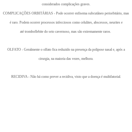
considerados complicações graves.
COMPLICAÇÕES ORBITÁRIAS - Pode ocorrer enfisema subcutâneo periorbitário, mas
é raro. Podem ocorrer processos infecciosos como celulites, abscessos, neurites e
até tromboflebite do seio cavernoso, mas são extremamente raros.
OLFATO - Geralmente o olfato fica reduzido na presença da polipose nasal e, após a
cirurgia, na maioria das vezes, melhora.
RECIDIVA - Não há como prever a recidiva, visto que a doença é multifatorial.